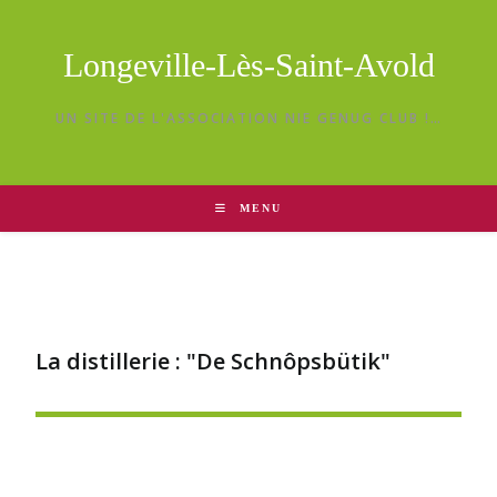
Longeville-Lès-Saint-Avold
UN SITE DE L'ASSOCIATION NIE GENUG CLUB !…
MENU
La distillerie : "De Schnôpsbütik"