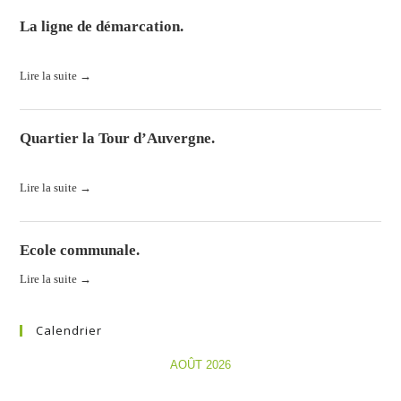
La ligne de démarcation.
La ligne de démarcation. Histoires de Lorraine et du Grand-Duché...
Lire la suite →
Quartier la Tour d’Auvergne.
La caserne. Construite, au pied du Castelberg, en 1937 pour...
Lire la suite →
Ecole communale.
Lire la suite →
Calendrier
AOÛT 2026