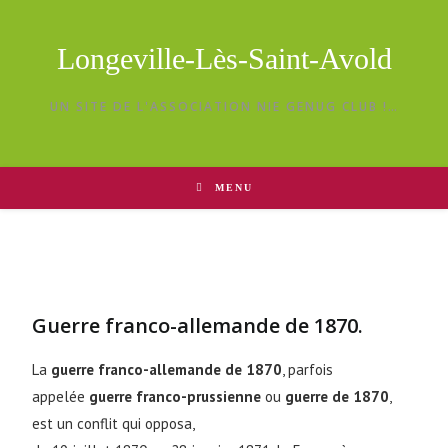
Longeville-Lès-Saint-Avold
UN SITE DE L'ASSOCIATION NIE GENUG CLUB !…
MENU
Guerre franco-allemande de 1870.
La
guerre franco-allemande de 1870
, parfois
appelée
guerre franco-prussienne
ou
guerre de 1870
,
est un conflit qui opposa,