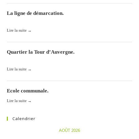
La ligne de démarcation.
La ligne de démarcation. Histoires de Lorraine et du Grand-Duché...
Lire la suite →
Quartier la Tour d’Auvergne.
La caserne. Construite, au pied du Castelberg, en 1937 pour...
Lire la suite →
Ecole communale.
Lire la suite →
Calendrier
AOÛT 2026