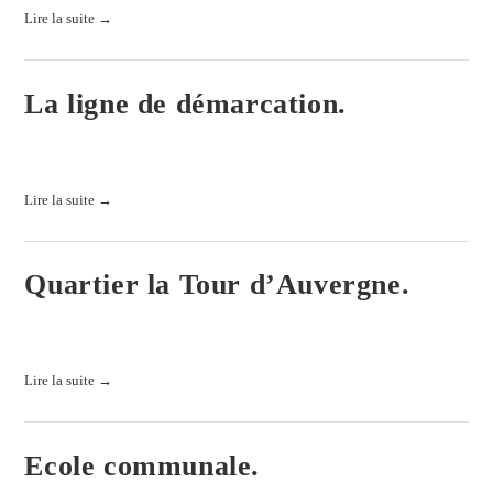
Lire la suite →
La ligne de démarcation.
La ligne de démarcation. Histoires de Lorraine et du Grand-Duché...
Lire la suite →
Quartier la Tour d’Auvergne.
La caserne. Construite, au pied du Castelberg, en 1937 pour...
Lire la suite →
Ecole communale.