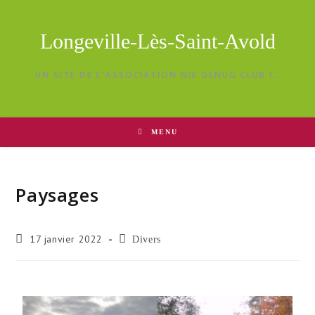
Longeville-Lès-Saint-Avold
UN SITE DE L'ASSOCIATION NIE GENUG CLUB !…
MENU
Paysages
17 janvier 2022
Divers