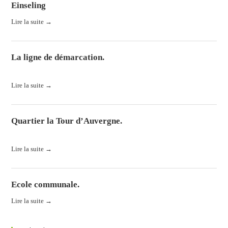
Einseling
Lire la suite →
La ligne de démarcation.
La ligne de démarcation. Histoires de Lorraine et du Grand-Duché...
Lire la suite →
Quartier la Tour d’Auvergne.
La caserne. Construite, au pied du Castelberg, en 1937 pour...
Lire la suite →
Ecole communale.
Lire la suite →