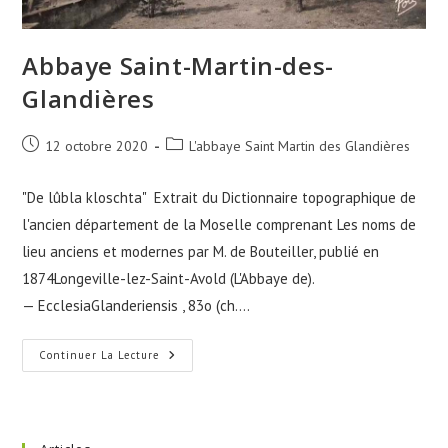
Abbaye Saint-Martin-des-
Glandières
Publication
Post
12 octobre 2020
L'abbaye Saint Martin des Glandières
publiée :
category:
"De lûbla kloschta" Extrait du Dictionnaire topographique de
l'ancien département de la Moselle comprenant Les noms de
lieu anciens et modernes par M. de Bouteiller, publié en
1874Longeville-lez-Saint-Avold (L'Abbaye de).
— EcclesiaGlanderiensis , 83o (ch.…
Abbaye
Continuer La Lecture
Saint-
Martin-
Des-
Glandières