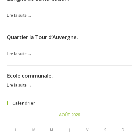
La ligne de démarcation. Histoires de Lorraine et du Grand-Duché...
Lire la suite →
Quartier la Tour d’Auvergne.
La caserne. Construite, au pied du Castelberg, en 1937 pour...
Lire la suite →
Ecole communale.
Lire la suite →
Calendrier
AOÛT 2026
L
M
M
J
V
S
D